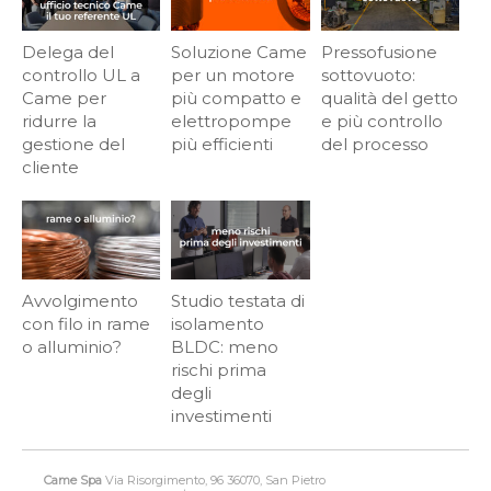
Delega del
Soluzione Came
Pressofusione
controllo UL a
per un motore
sottovuoto:
Came per
più compatto e
qualità del getto
ridurre la
elettropompe
e più controllo
gestione del
più efficienti
del processo
cliente
Avvolgimento
Studio testata di
con filo in rame
isolamento
o alluminio?
BLDC: meno
rischi prima
degli
investimenti
Came Spa
Via Risorgimento, 96 36070, San Pietro