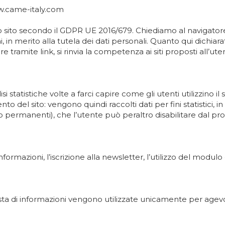
ww.came-italy.com
 sito secondo il GDPR UE 2016/679. Chiediamo al navigatore de
 in merito alla tutela dei dati personali. Quanto qui dichiara
e tramite link, si rinvia la competenza ai siti proposti all’ute
isi statistiche volte a farci capire come gli utenti utilizzino i
nto del sito: vengono quindi raccolti dati per fini statistici
e o permanenti), che l’utente può peraltro disabilitare dal pr
informazioni, l’iscrizione alla newsletter, l’utilizzo del modu
hiesta di informazioni vengono utilizzate unicamente per agevo