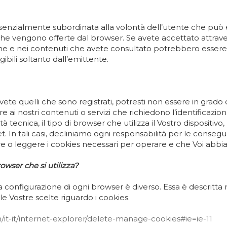
essenzialmente subordinata alla volontà dell’utente che può 
 vengono offerte dal browser. Se avete accettato attravers
pagine e nei contenuti che avete consultato potrebbero ess
ibili soltanto dall’emittente.
ete quelli che sono registrati, potresti non essere in grado di
 ai nostri contenuti o servizi che richiedono l’identificazione. 
 tecnica, il tipo di browser che utilizza il Vostro dispositivo, 
et. In tali casi, decliniamo ogni responsabilità per le conse
rare o leggere i cookies necessari per operare e che Voi abbia
owser che si utilizza?
la configurazione di ogni browser è diverso. Essa è descritta
e Vostre scelte riguardo i cookies.
/it-it/internet-explorer/delete-manage-cookies#ie=ie-11