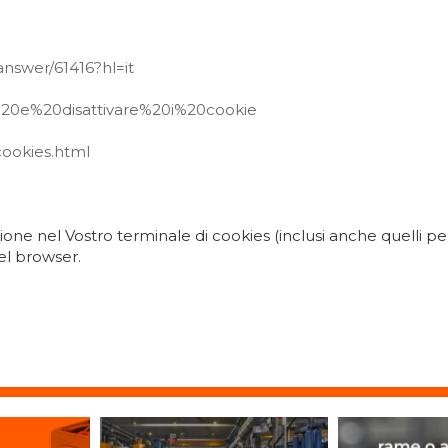
answer/61416?hl=it
re%20e%20disattivare%20i%20cookie
cookies.html
one nel Vostro terminale di cookies (inclusi anche quelli per 
el browser.