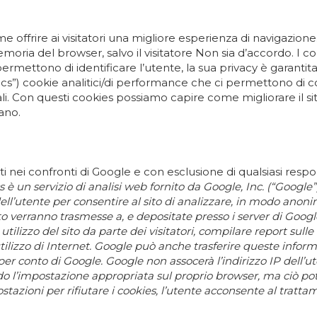
ome offrire ai visitatori una migliore esperienza di navigazion
memoria del browser, salvo il visitatore Non sia d’accordo. 
permettono di identificare l’utente, la sua privacy è garantita
cs”) cookie analitici/di performance che ci permettono di co
duali. Con questi cookies possiamo capire come migliorare il s
ano.
unti nei confronti di Google e con esclusione di qualsiasi resp
 è un servizio di analisi web fornito da Google, Inc. (“Google”
ll’utente per consentire al sito di analizzare, in modo anonimo
ito verranno trasmesse a, e depositate presso i server di Google
tilizzo del sito da parte dei visitatori, compilare report sulle a
 all’utilizzo di Internet. Google può anche trasferire queste info
i per conto di Google. Google non assocerà l’indirizzo IP dell
do l’impostazione appropriata sul proprio browser, ma ciò potr
postazioni per rifiutare i cookies, l’utente acconsente al tratt