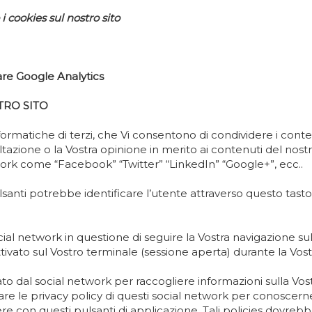
i cookies sul nostro sito
vare Google Analytics
TRO SITO
formatiche di terzi, che Vi consentono di condividere i conte
zione o la Vostra opinione in merito ai contenuti del nostro 
etwork come “Facebook” “Twitter” “LinkedIn” “Google+”, ecc..
lsanti potrebbe identificare l’utente attraverso questo tas
ocial network in questione di seguire la Vostra navigazione s
vato sul Vostro terminale (sessione aperta) durante la Vostra 
o dal social network per raccogliere informazioni sulla Vostr
are le privacy policy di questi social network per conoscerne
 con questi pulsanti di applicazione. Tali policies dovrebbe