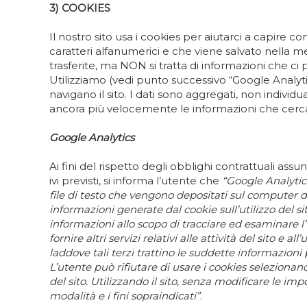
3) COOKIES
Il nostro sito usa i cookies per aiutarci a capire c
caratteri alfanumerici e che viene salvato nella 
trasferite, ma NON si tratta di informazioni che ci 
Utilizziamo (vedi punto successivo “Google Analyti
navigano il sito. I dati sono aggregati, non indivi
ancora più velocemente le informazioni che cerc
Google Analytics
Ai fini del rispetto degli obblighi contrattuali ass
ivi previsti, si informa l’utente che
“Google Analytics
file di testo che vengono depositati sul computer de
informazioni generate dal cookie sull’utilizzo del s
informazioni allo scopo di tracciare ed esaminare l’ u
fornire altri servizi relativi alle attività del sito e
laddove tali terzi trattino le suddette informazion
L’utente può rifiutare di usare i cookies selezionan
del sito. Utilizzando il sito, senza modificare le im
modalità e i fini sopraindicati”
.