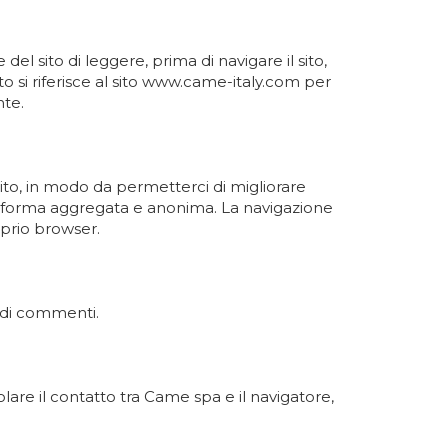
l sito di leggere, prima di navigare il sito,
to si riferisce al sito www.came-italy.com per
nte.
l sito, in modo da permetterci di migliorare
, in forma aggregata e anonima. La navigazione
oprio browser.
lo di commenti.
lare il contatto tra
Came spa
e il navigatore,