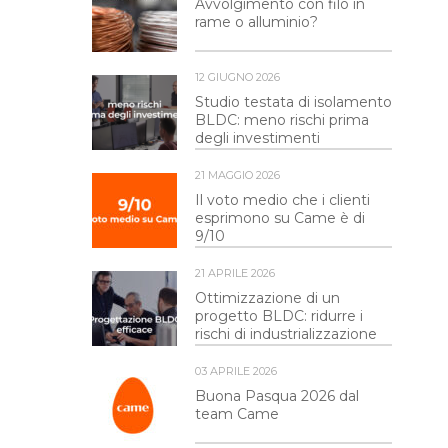
Avvolgimento con filo in
rame o alluminio?
12 GIUGNO 2026
Studio testata di isolamento
BLDC: meno rischi prima
degli investimenti
21 MAGGIO 2026
Il voto medio che i clienti
esprimono su Came è di
9/10
21 APRILE 2026
Ottimizzazione di un
progetto BLDC: ridurre i
rischi di industrializzazione
03 APRILE 2026
Buona Pasqua 2026 dal
team Came