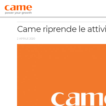
News
Came riprende le attiv
2 APRILE 2020