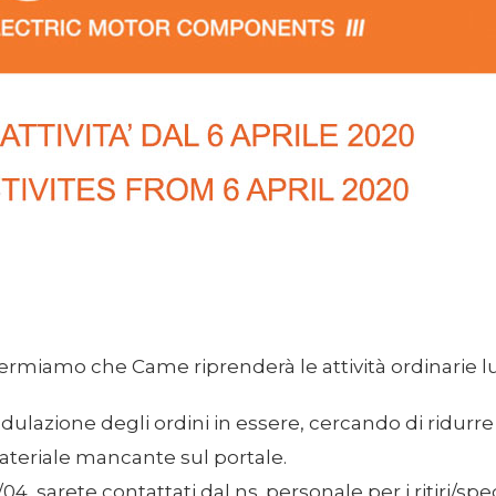
iamo che Came riprenderà le attività ordinarie l
lazione degli ordini in essere, cercando di ridurre 
materiale mancante sul portale.
/04, sarete contattati dal ns. personale per i ritiri/sp