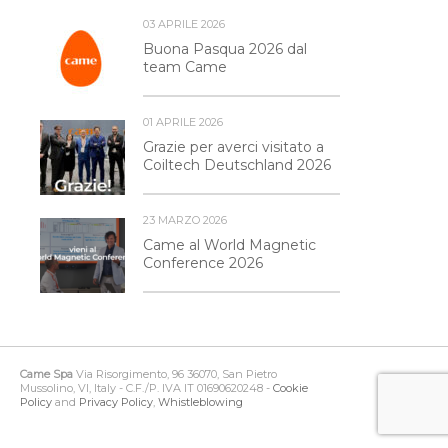
03 APRILE 2026
Buona Pasqua 2026 dal
team Came
01 APRILE 2026
Grazie per averci visitato a
Coiltech Deutschland 2026
23 MARZO 2026
Came al World Magnetic
Conference 2026
Came Spa
Via Risorgimento, 96 36070, San Pietro
Mussolino, VI, Italy - C.F./P. IVA IT 01690620248 -
Cookie
Policy
and
Privacy Policy
,
Whistleblowing