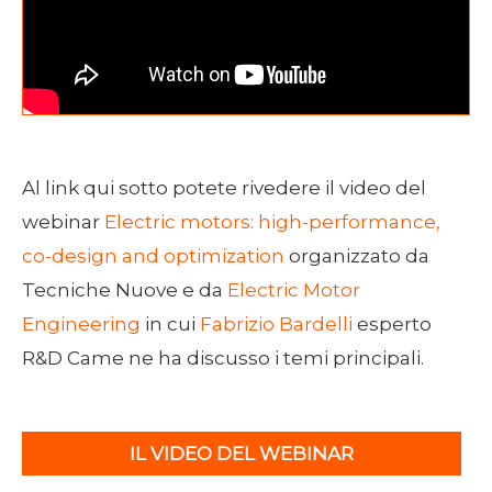
Al link qui sotto potete rivedere il video del
webinar
Electric motors: high-performance,
co-design and optimization
organizzato da
Tecniche Nuove e da
Electric Motor
Engineering
in cui
Fabrizio Bardelli
esperto
R&D Came ne ha discusso i temi principali.
IL VIDEO DEL WEBINAR