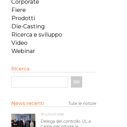
Corporate
Fiere
Prodotti
Die-Casting
Ricerca e sviluppo
Video
Webinar
Ricerca
News recenti
Tute le notizie
30 LUGLIO 2026
Delega del controllo UL a
Came per ridurre la