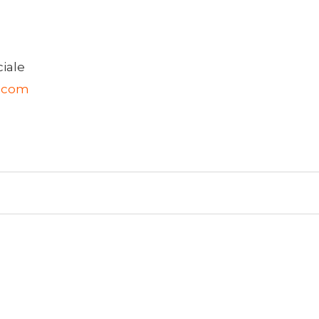
iale
y.com