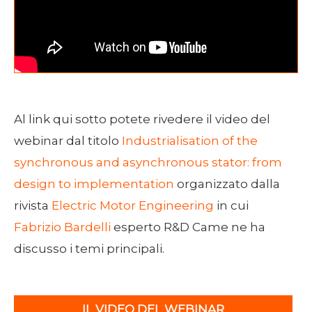
Al link qui sotto potete rivedere il video del
webinar dal titolo
Industrialisation of the
synchronous and asynchronous stator: from
design to implementation
organizzato dalla
rivista
Electric Motor Engineering
in cui
Fabrizio Bardelli
esperto R&D Came ne ha
discusso i temi principali.
IL VIDEO DEL WEBINAR