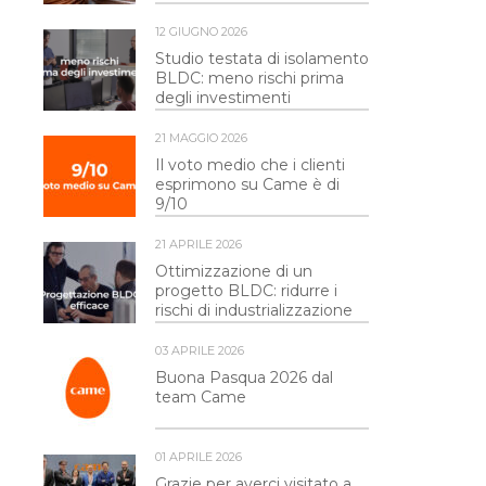
12 GIUGNO 2026
Studio testata di isolamento
BLDC: meno rischi prima
degli investimenti
21 MAGGIO 2026
Il voto medio che i clienti
esprimono su Came è di
9/10
21 APRILE 2026
Ottimizzazione di un
progetto BLDC: ridurre i
rischi di industrializzazione
03 APRILE 2026
Buona Pasqua 2026 dal
team Came
01 APRILE 2026
Grazie per averci visitato a