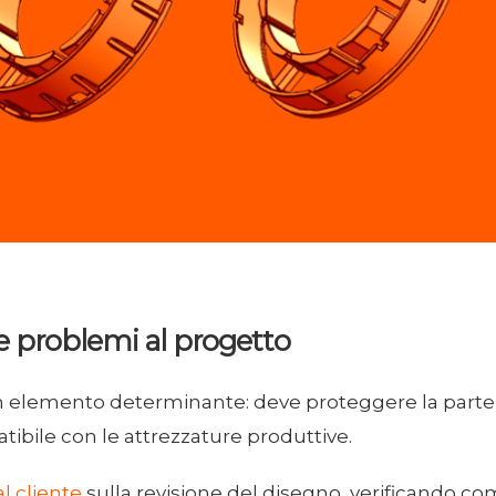
re problemi al progetto
un elemento determinante: deve proteggere la part
tibile con le attrezzature produttive.
l cliente
sulla revisione del disegno, verificando co