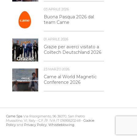
03 APRILE 2026
Buona Pasqua 2026 dal
team Came
01 APRILE 2026
Grazie per averci visitato a
Coiltech Deutschland 2026
23 MARZO 2026
Came al World Magnetic
Conference 2026
Came Spa
Via Risorgimento, 96 36070, San Pietro
Mussolino, VI, Italy - C.F./P. IVA IT 01690620248 -
Cookie
Policy
and
Privacy Policy
,
Whistleblowing