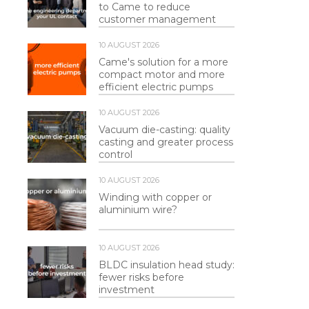
to Came to reduce
customer management
10 AUGUST 2026
Came's solution for a more
compact motor and more
efficient electric pumps
10 AUGUST 2026
Vacuum die-casting: quality
casting and greater process
control
10 AUGUST 2026
Winding with copper or
aluminium wire?
10 AUGUST 2026
BLDC insulation head study:
fewer risks before
investment