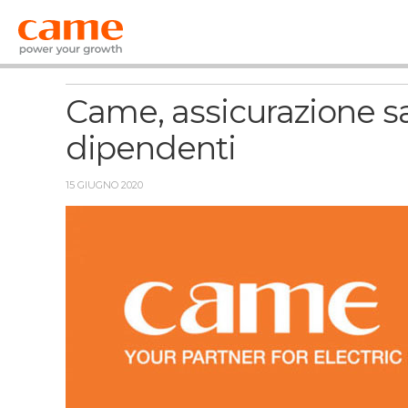
News
Came, assicurazione san
dipendenti
15 GIUGNO 2020