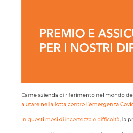
Came azienda di riferimento nel mondo dei
aiutare nella lotta contro l’emergenza Covi
In questi mesi di incertezza e difficoltà
, la 