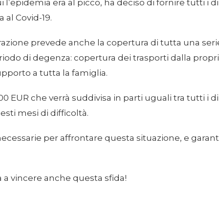
ui l’epidemia era al picco, ha deciso di fornire tutti
a al Covid-19.
zione prevede anche la copertura di tutta una serie d
odo di degenza: copertura dei trasporti dalla propri
upporto a tutta la famiglia.
0,000 EUR che verrà suddivisa in parti uguali tra tutt
sti mesi di difficoltà.
ecessarie per affrontare questa situazione, e garant
à a vincere anche questa sfida!