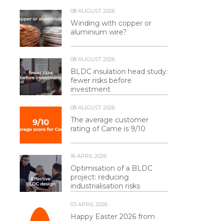
08 AUGUST 2026
Winding with copper or
aluminium wire?
08 AUGUST 2026
BLDC insulation head study:
fewer risks before
investment
08 AUGUST 2026
The average customer
rating of Came is 9/10
16 APRIL 2026
Optimisation of a BLDC
project: reducing
industrialisation risks
03 APRIL 2026
Happy Easter 2026 from