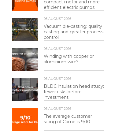
compact motor and more
efficient electric pumps
06 AUGUST 2026
Vacuum die-casting: quality
casting and greater process
control
06 AUGUST 2026
Winding with copper or
aluminium wire?
06 AUGUST 2026
BLDC insulation head study:
fewer risks before
investment
06 AUGUST 2026
The average customer
rating of Came is 9/10