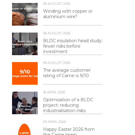
06 AUGUST 2026
Winding with copper or
aluminium wire?
06 AUGUST 2026
BLDC insulation head study:
fewer risks before
investment
06 AUGUST 2026
The average customer
rating of Came is 9/10
16 APRIL 2026
Optimisation of a BLDC
project: reducing
industrialisation risks
03 APRIL 2026
Happy Easter 2026 from
the Came team