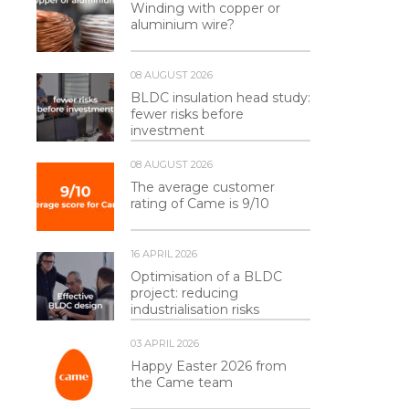
Winding with copper or
aluminium wire?
08 AUGUST 2026
BLDC insulation head study:
fewer risks before
investment
08 AUGUST 2026
The average customer
rating of Came is 9/10
16 APRIL 2026
Optimisation of a BLDC
project: reducing
industrialisation risks
03 APRIL 2026
Happy Easter 2026 from
the Came team