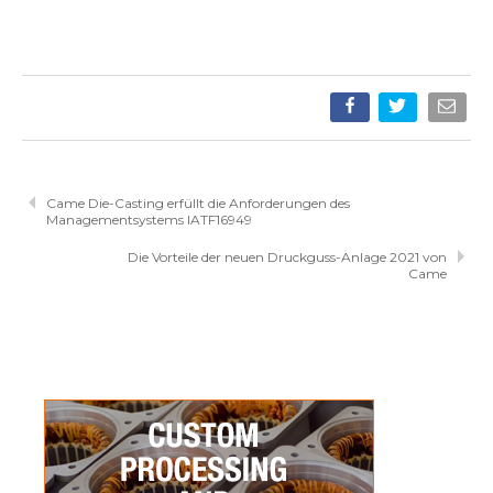
Came Die-Casting erfüllt die Anforderungen des
Managementsystems IATF16949
Die Vorteile der neuen Druckguss-Anlage 2021 von
Came