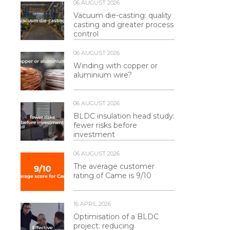
06 AUGUST 2026
Vacuum die-casting: quality
casting and greater process
control
06 AUGUST 2026
Winding with copper or
aluminium wire?
06 AUGUST 2026
BLDC insulation head study:
fewer risks before
investment
06 AUGUST 2026
The average customer
rating of Came is 9/10
16 APRIL 2026
Optimisation of a BLDC
project: reducing