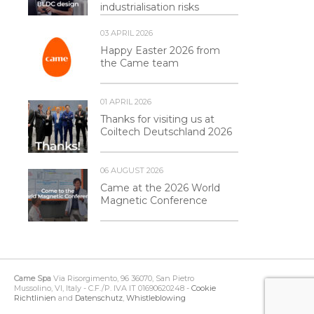
industrialisation risks
03 APRIL 2026
Happy Easter 2026 from
the Came team
01 APRIL 2026
Thanks for visiting us at
Coiltech Deutschland 2026
06 AUGUST 2026
Came at the 2026 World
Magnetic Conference
Came Spa
Via Risorgimento, 96 36070, San Pietro
Mussolino, VI, Italy - C.F./P. IVA IT 01690620248 -
Cookie
Richtlinien
and
Datenschutz
,
Whistleblowing